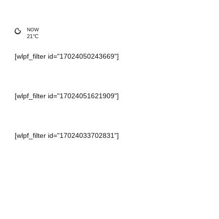
NOW
21°C
[wlpf_filter id="17024050243669"]
[wlpf_filter id="17024051621909"]
[wlpf_filter id="17024033702831"]