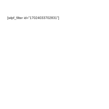
[wlpf_filter id="17024033702831"]
________________________