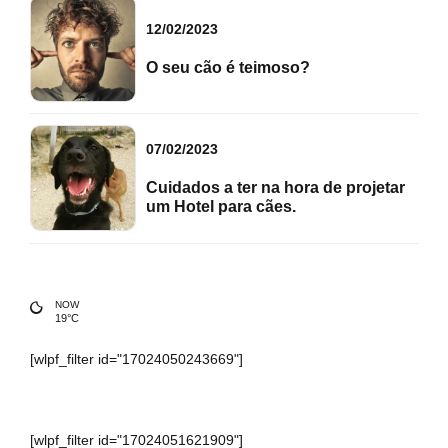
12/02/2023
O seu cão é teimoso?
07/02/2023
Cuidados a ter na hora de projetar
um Hotel para cães.
NOW
19°C
[wlpf_filter id="17024050243669"]
[wlpf_filter id="17024051621909"]