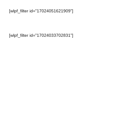
[wlpf_filter id="17024051621909"]
[wlpf_filter id="17024033702831"]