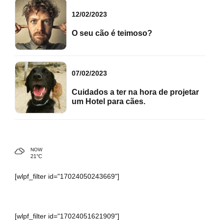
12/02/2023
O seu cão é teimoso?
07/02/2023
Cuidados a ter na hora de projetar
um Hotel para cães.
NOW
21°C
[wlpf_filter id="17024050243669"]
[wlpf_filter id="17024051621909"]