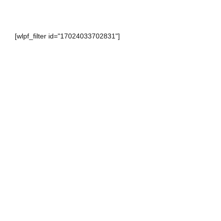
[wlpf_filter id="17024033702831"]
________________________